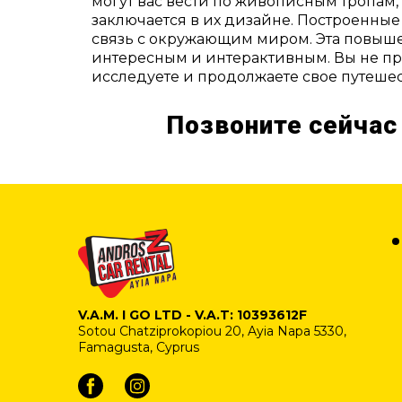
могут вас вести по живописным тропам, 
заключается в их дизайне. Построенные
связь с окружающим миром. Эта повышен
интересным и интерактивным. Вы не про
исследуете и продолжаете свое путешес
Позвоните сейчас
V.A.M. I GO LTD - V.A.T: 10393612F
Sotou Chatziprokopiou 20, Ayia Napa 5330,
Famagusta, Cyprus