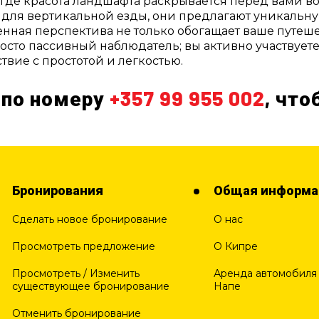
где красота ландшафта раскрывается перед вами во 
 для вертикальной езды, они предлагают уникальную
ная перспектива не только обогащает ваше путешес
сто пассивный наблюдатель; вы активно участвуете 
твие с простотой и легкостью.
 по номеру
+357 99 955 002
, чт
Бронирования
Общая информа
Сделать новое бронирование
О нас
Просмотреть предложение
О Кипре
Просмотреть / Изменить
Аренда автомобиля 
существующее бронирование
Напе
Отменить бронирование