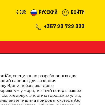
€
EUR
РУССКИЙ
ВОЙТИ
+357 23 722 333
в iGo, специально разработанных для
лучший вариант для создания
чку B; они добавляют долю
бережным у моря, нежный ветер в ваших
 сквозь яркую энергию городских улиц,
привлекает тишина природы; скутеры iGo